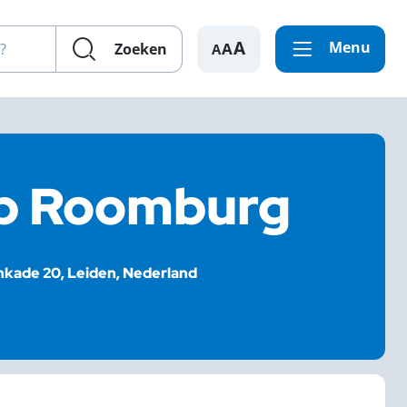
en?
Menu
A
Zoeken
ub Roomburg
kade 20, Leiden, Nederland