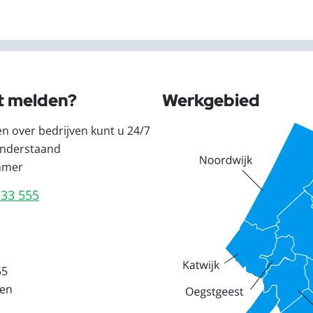
t melden?
Werkgebied
en over bedrijven kunt u 24/7
nderstaand
mmer
333 555
55
den