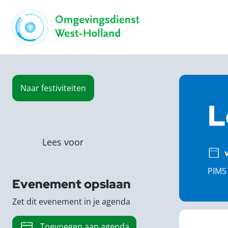
Naar
festiviteiten
L
Lees voor
PIMS 
Evenement opslaan
Zet dit evenement in je agenda
Toevoegen aan agenda