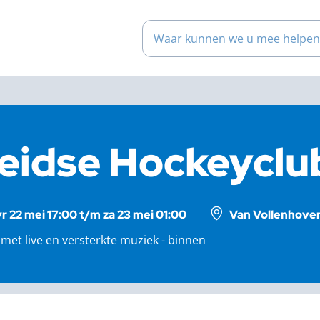
Waar kunnen we u mee help
eidse Hockeycl
vr 22 mei 17:00 t/m za 23 mei 01:00
Van Vollenhoven
met live en versterkte muziek - binnen