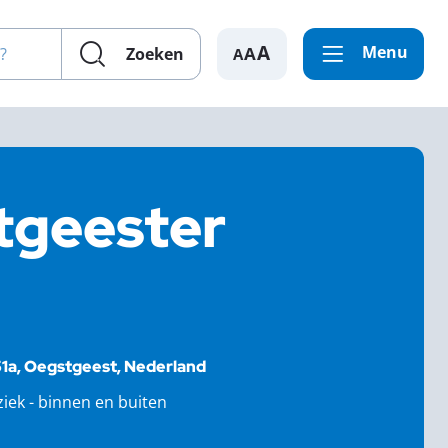
en?
Menu
A
Zoeken
tgeester
1a, Oegstgeest, Nederland
iek - binnen en buiten