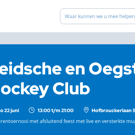
Waar kunnen we u mee help
eidsche en Oegs
ockey Club
o 22 juni
13:00 t/m 21:00
Hofbrouckerlaan 5
rentoernooi met afsluitend feest met live en versterkte muz