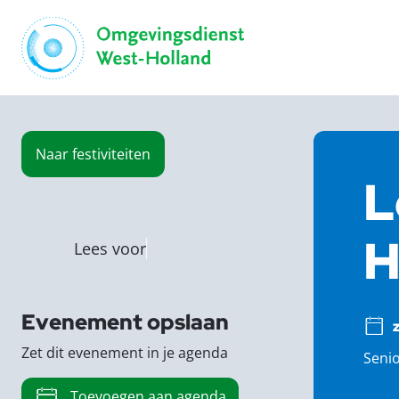
Naar
festiviteiten
L
H
Lees voor
Evenement opslaan
z
Zet dit evenement in je agenda
Senio
Toevoegen aan agenda