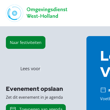
Naar
festiviteiten
L
V
Lees voor
Evenement opslaan
z
Zet dit evenement in je agenda
Voetb
Toevoegen aan agenda