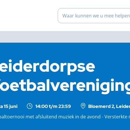
Waar kunnen we u mee help
eiderdorpse
oetbalvereniging
a 15 juni
14:00 t/m 23:59
Bloemerd 2, Leide
altoernooi met afsluitend muziek in de avond - Versterkte 