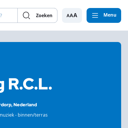
en?
Menu
A
Zoeken
 R.C.L.
rdorp, Nederland
muziek - binnen/terras