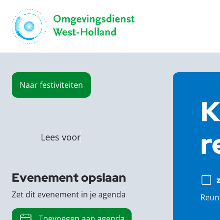
Naar
festiviteiten
K
r
Lees voor
Evenement opslaan
Zet dit evenement in je agenda
Reuni
Toevoegen aan agenda