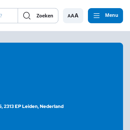
en?
Menu
A
Zoeken
15, 2313 EP Leiden, Nederland