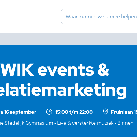
Waar kunnen we u mee help
WIK events &
elatiemarketing
za 16 september
15:00 t/m 22:00
Fruinlaan 
e Stedelijk Gymnasium - Live & versterkte muziek - Binnen