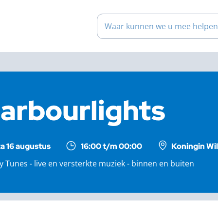
Waar kunnen we u mee help
arbourlights
za 16 augustus
16:00 t/m 00:00
Koningin Wi
y Tunes - live en versterkte muziek - binnen en buiten