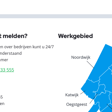
t melden?
Werkgebied
en over bedrijven kunt u 24/7
nderstaand
mmer
333 555
55
den