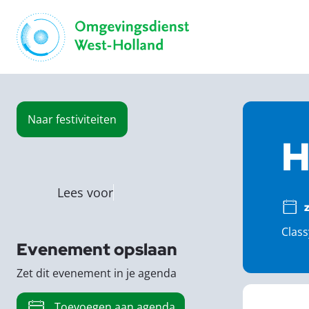
Naar
festiviteiten
H
Lees voor
Class
Evenement opslaan
Zet dit evenement in je agenda
Toevoegen aan agenda