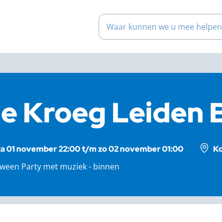
Waar kunnen we u mee help
e Kroeg Leiden B
za 01 november 22:00 t/m zo 02 november 01:00
Ko
oween Party met muziek - binnen