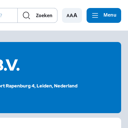
en?
Menu
A
Zoeken
.V.
rt Rapenburg 4, Leiden, Nederland