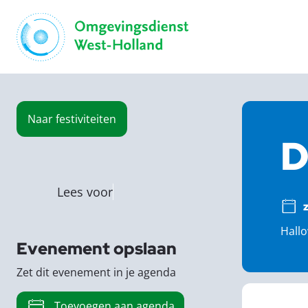
Naar
festiviteiten
D
Lees voor
Hall
Evenement opslaan
Zet dit evenement in je agenda
Toevoegen aan agenda