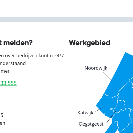
t melden?
Werkgebied
en over bedrijven kunt u 24/7
nderstaand
mmer
333 555
55
den