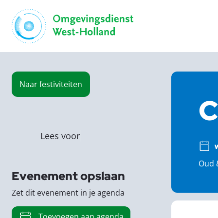
Naar
festiviteiten
C
Lees voor
Oud &
Evenement opslaan
Zet dit evenement in je agenda
Toevoegen aan agenda