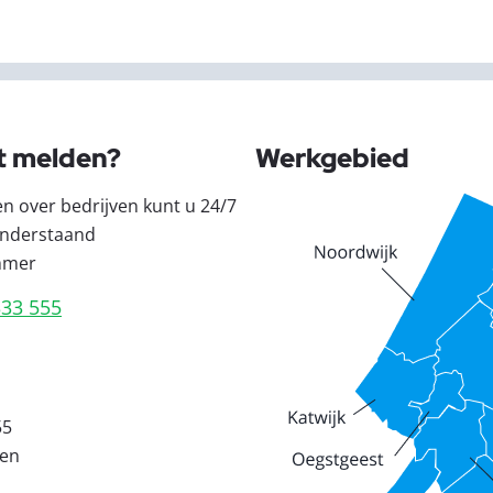
t melden?
Werkgebied
en over bedrijven kunt u 24/7
nderstaand
mmer
333 555
55
den