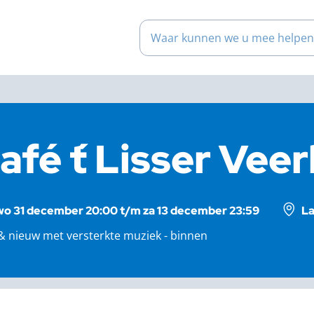
Waar kunnen we u mee help
afé ´t Lisser Vee
wo 31 december 20:00 t/m za 13 december 23:59
La
 nieuw met versterkte muziek - binnen