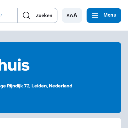
en?
Menu
A
Zoeken
rhuis
ge Rijndijk 72, Leiden, Nederland