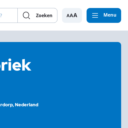
en?
Menu
A
Zoeken
riek
derdorp, Nederland