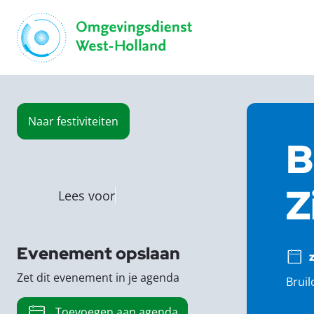
Naar
festiviteiten
B
Z
Lees voor
Evenement opslaan
Zet dit evenement in je agenda
Bruil
Toevoegen aan agenda