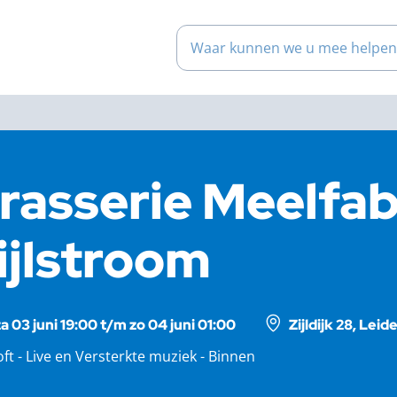
Waar kunnen we u mee help
rasserie Meelfab
ijlstroom
za 03 juni 19:00 t/m zo 04 juni 01:00
Zijldijk 28, Lei
oft - Live en Versterkte muziek - Binnen